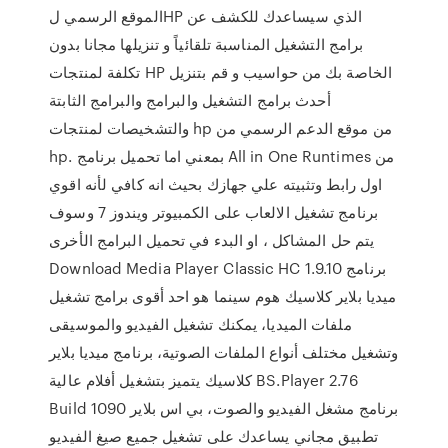
الموقع الرسمي لHP الذي سيساعدك للكشف عن
برامج التشغيل المناسبة تلقائياً و تنزيلها مجانا بدون
تكلفة لمنتجات HP الخاصة بك من حواسيب و قم بتنزيل
أحدث برامج التشغيل والبرامج والبرامج الثابتة
والتشخيصات لمنتجات hp من موقع الدعم الرسمي من
hp. بمعني اما تحميل برنامج All in One Runtimes من
اول رابط وتثبيته علي جهازك بحيث انه كافي لأنه اقوي
برنامج تشغيل الالعاب على الكمبيوتر ويندوز 7 وسوف
يتم حل المشاكل ، او البدء في تحميل البرامج الأخرى
Download Media Player Classic HC 1.9.10 برنامج
ميديا بلاير كلاسيك هوم سينما هو احد أقوى برامج تشغيل
ملفات الميديا، يمكنك تشغيل الفيديو والموسيقى
وتشغيل مختلف أنواع الملفات الصوتية، برنامج ميديا بلاير
كلاسيك يتميز بتشغيل أفلام عالية BS.Player 2.76
Build 1090 برنامج مشغل الفيديو والصوت، بي اس بلاير
تطبيق مجاني يساعدك على تشغيل جميع صيغ الفيديو