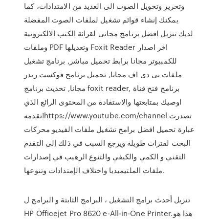
وتحرير وتحويل الصوت الى العديد من الامتدادات، كما
يمكنك إنشاء قوائم تشغيل لملفات الصوت المفضلة
لديك تنزيل افضل برنامج مجانى لقرائة الكتب الالكترونية
وملفات PDF وتعديلها Foxit Reader اخر اصدار
للكمبيوتر مجانا برابط تحميل مباشر, برنامج تشغيل
ملفات بى دى اف مجانا, تحميل برنامج فوكست ريدر
مجانا, تحديث برنامج foxit reader, برنامج فتح قناة
اوصيك بمتابعتها والاستفادة من المحتوى الرائع الذي
تقدمه!https://www.youtube.com/channel تصدرت
عبارة تحميل افضل برامج تشغيل ملفات الفيديو محركات
البحث لفترات طويلة ويرجع السبب في ذلك إلى التقدم
التقني و الكمي والكيفي والتنوع الرهيب في إصدارات
ملفات الملتيميديا واختلاف الإمتدادات وتنوعها.
تنزيل أحدث برامج التشغيل ، البرامج الثابتة و البرامج ل
HP Officejet Pro 8620 e-All-in-One Printer.هذا هو