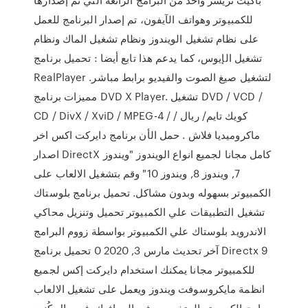
للكمبيوتر وهواتف الآيفون، تم إصدار البرنامج للعمل
على نظام تشغيل الويندوز ونظام تشغيل الماك ونظام
تشغيل الإيوس، كما يدعم هذا تابع أيضا : تحميل برنامج
RealPlayer لتشغيل صيغ الصوت والفيديو برابط مباشر.
مميزات برنامج DVD X Player. تشغيل DVD / VCD /
CD / DivX / XviD / MPEG-4 / كويك تايم/ ريال /
ماكروميديا فلاش . حمل الأن برنامج دايركت اكس اخر
اصدار DirectX كامل مجانا لجميع انواع الويندوز "ويندوز
7, ويندوز 8, ويندوز 10" وقم بتشغيل الالعاب على
الكمبيوتر بسهوله وبدون مشاكل. تحميل برنامج بلوستاك
تشغيل التطبيقات علي الكمبيوتر تحميل وتنزيل محاكي
الاندرويد بلوستاك علي الكمبيوتر بواسطة زووم البرامج
آخر تحديث مارس 3, 2020 0 تحميل برنامج Directx 9
للكمبيوتر مجانا يمكنك استخدام دايركت إكس لجميع
انظمة مايكروسوفت ويندوز ويعمل على تشغيل الالعاب
وبرامج الكمبيوتر المتخصصه فى الجرافيك. في حال كُنت