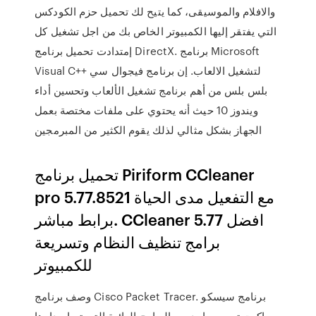
والافلام والموسيقى، كما يتيح لك تحميل حزم الكودكس
التي يفتقر إليها الكمبيوتر الخاص بك من اجل تشغيل كل
إمتدادت تحميل برنامج DirectX. برنامج Microsoft
Visual C++ لتشغيل الالعاب. إن برنامج فيجوال سي
بلس بلس من أهم برنامج تشغيل الألعاب وتحسين أداء
ويندوز 10 حيث أنه يحتوي على ملفات مختصة بعمل
الجهاز بشكل مثالي لذلك يقوم الكثير من المبرمجين
تحميل برنامج Piriform CCleaner
pro 5.77.8521 مع التفعيل مدى الحياة
برابط مباشر. CCleaner 5.77 افضل
برامج تنظيف النظام وتسريعة
للكمبيوتر
وصف برنامج Cisco Packet Tracer. برنامج سيسكو
باكيت تريسر واحد من البرامج الرائعة التي تم إصدارها