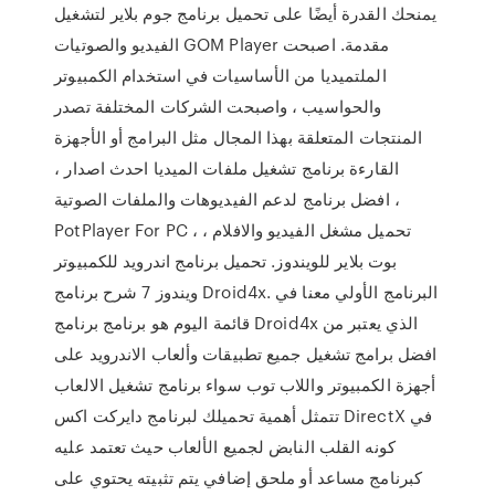
يمنحك القدرة أيضًا على تحميل برنامج جوم بلاير لتشغيل
الفيديو والصوتيات GOM Player مقدمة. اصبحت
الملتميديا من الأساسيات في استخدام الكمبيوتر
والحواسيب ، واصبحت الشركات المختلفة تصدر
المنتجات المتعلقة بهذا المجال مثل البرامج أو الأجهزة
القارءة برنامج تشغيل ملفات الميديا احدث اصدار ،
افضل برنامج لدعم الفيديوهات والملفات الصوتية ،
PotPlayer For PC ، تحميل مشغل الفيديو والافلام ،
بوت بلاير للويندوز. تحميل برنامج اندرويد للكمبيوتر
ويندوز 7 شرح برنامج Droid4x. البرنامج الأولي معنا في
قائمة اليوم هو برنامج برنامج Droid4x الذي يعتبر من
افضل برامج تشغيل جميع تطبيقات وألعاب الاندرويد على
أجهزة الكمبيوتر واللاب توب سواء برنامج تشغيل الالعاب
تتمثل أهمية تحميلك لبرنامج دايركت اكس DirectX في
كونه القلب النابض لجميع الألعاب حيث تعتمد عليه
كبرنامج مساعد أو ملحق إضافي يتم تثبيته يحتوي على