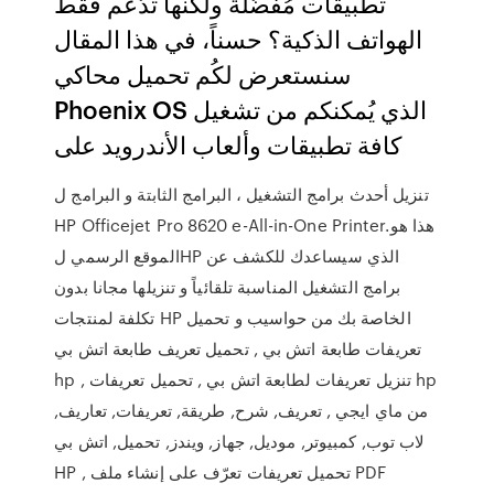
تطبيقات مُفضّلة ولكنها تدّعم فقط
الهواتف الذكية؟ حسناً، في هذا المقال
سنستعرض لكُم تحميل محاكي
Phoenix OS الذي يُمكنكم من تشغيل
كافة تطبيقات وألعاب الأندرويد على
تنزيل أحدث برامج التشغيل ، البرامج الثابتة و البرامج ل
HP Officejet Pro 8620 e-All-in-One Printer.هذا هو
الموقع الرسمي لHP الذي سيساعدك للكشف عن
برامج التشغيل المناسبة تلقائياً و تنزيلها مجانا بدون
تكلفة لمنتجات HP الخاصة بك من حواسيب و تحميل
تعريفات طابعة اتش بي , تحميل تعريف طابعة اتش بي
hp , تنزيل تعريفات لطابعة اتش بي , تحميل تعريفات hp
من ماي ايجي , تعريف, شرح, طريقة, تعريفات, تعاريف,
لاب توب, كمبيوتر, موديل, جهاز, ويندز, تحميل, اتش بي
HP , تحميل تعريفات تعرّف على إنشاء ملف PDF